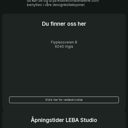
du kan se og ta på kvalitetsmaterialene som
benyttes i våre designkolleksjoner.
Du finner oss her
Flyplassveien 8
6040 Vigra
Klikk her for veibeskrivelse
Åpningstider LEBA Studio