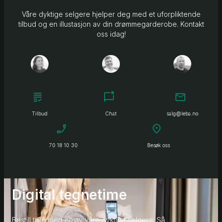
Våre dyktige selgere hjelper deg med et uforpliktende
tilbud og en illustasjon av din drømmegarderobe. Kontakt
oss idag!
Tilbud
Chat
salg@leba.no
70 18 10 30
Besøk oss
Digital tegnetime
Bestill time med en av våre dyktige selgere. Så