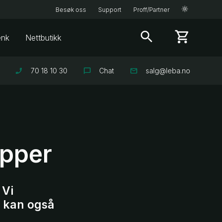
Besøk oss
Support
Proff/Partner
enk
Nettbutikk
70 18 10 30
Chat
salg@leba.no
opper
 Vi
n kan også