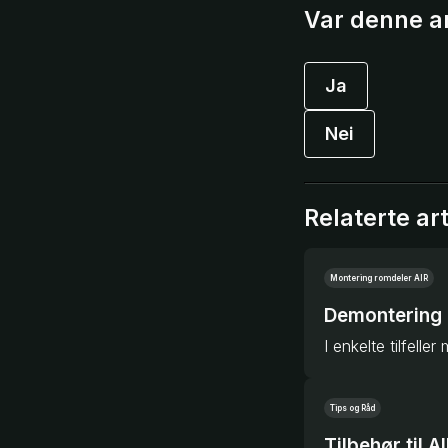
Var denne ar
Ja
Nei
Relaterte art
Montering romdeler AIR
Demontering 
Tips og Råd
Tilbehør til 