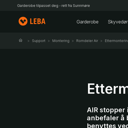
Garderobe tilpasset deg - rett fra Sunnmøre
Garderobe
Skyvedør
Support
Montering
Romdeler Air
Ettermonterin
Etter
AIR stopper 
anbefaler å 
benyttes ved