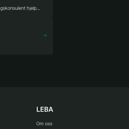
Velg tilbehøret som setter prikken over i-en når du bestiller din romdeler. Din salgskonsulent hjelper deg gjerne med anbefalinger.
LEBA
Om oss