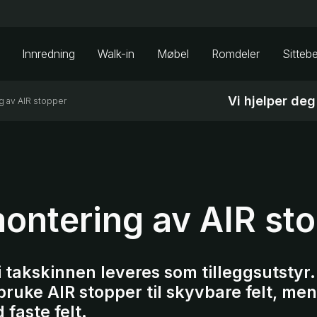
Innredning
Walk-in
Møbel
Romdeler
Sitteb
Vi hjelper deg
g av AIR stopper
montering av AIR st
i takskinnen leveres som tilleggsutstyr.
bruke AIR stopper til skyvbare felt, me
 faste felt.