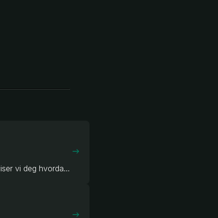
I enkelte tilfeller må du ta ned din AIR skyvedør for eventuelle justeringer. Her viser vi deg hvordan du kan ta ned din AIR skyvedør.