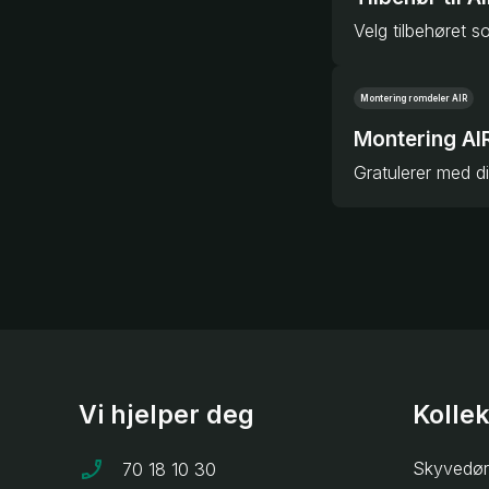
Montering romdeler AIR
Montering AI
Gratulerer med di
Vi hjelper deg
Kolle
Skyvedør
70 18 10 30