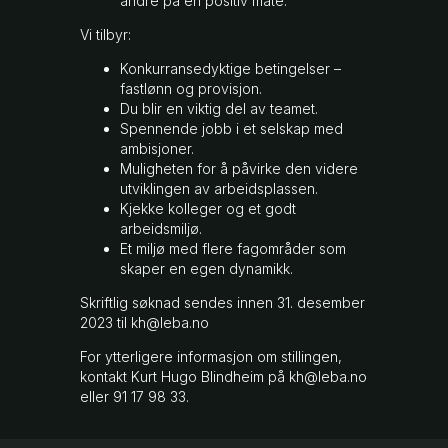
andre på en positiv måte.
Vi tilbyr:
Konkurransedyktige betingelser –
fastlønn og provisjon.
Du blir en viktig del av teamet.
Spennende jobb i et selskap med
ambisjoner.
Muligheten for å påvirke den videre
utviklingen av arbeidsplassen.
Kjekke kolleger og et godt
arbeidsmiljø.
Et miljø med flere fagområder som
skaper en egen dynamikk.
Skriftlig søknad sendes innen 31. desember
2023 til
kh@leba.no
For ytterligere informasjon om stillingen,
kontakt Kurt Hugo Blindheim på
kh@leba.no
eller
91 17 98 33
.