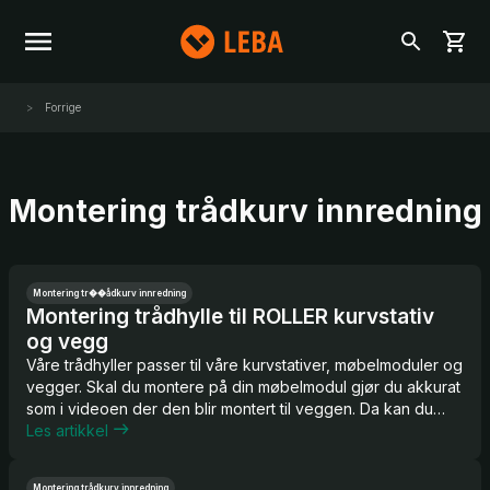
Forrige
Montering trådkurv innredning
Montering tr��ådkurv innredning
Montering trådhylle til ROLLER kurvstativ
og vegg
Våre trådhyller passer til våre kurvstativer, møbelmoduler og
vegger. Skal du montere på din møbelmodul gjør du akkurat
som i videoen der den blir montert til veggen. Da kan du
montere trådhyllen akkurat der du ønsker.
Les artikkel
Montering trådkurv innredning