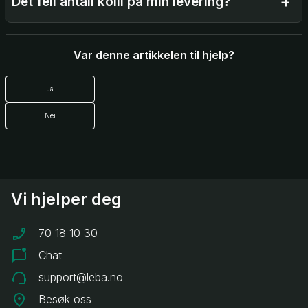
Det feil antall kolli på min levering?
Var denne artikkelen til hjelp?
Ja
Nei
Vi hjelper deg
70 18 10 30
Chat
support@leba.no
Besøk oss