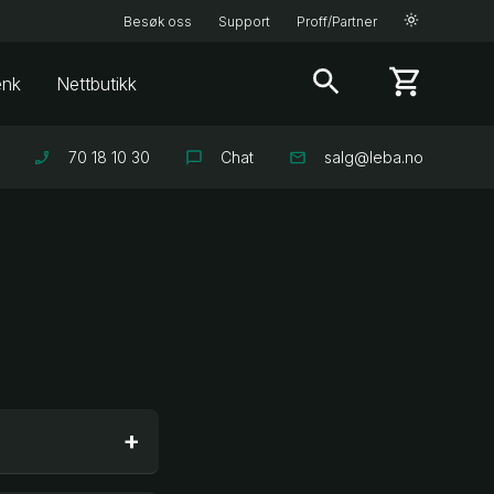
Besøk oss
Support
Proff/Partner
enk
Nettbutikk
70 18 10 30
Chat
salg@leba.no