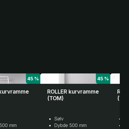
45 %
45 %
kurvramme
ROLLER kurvramme
ROL
(TOM)
(TO
Sølv
Sø
 500 mm
Dybde 500 mm
D