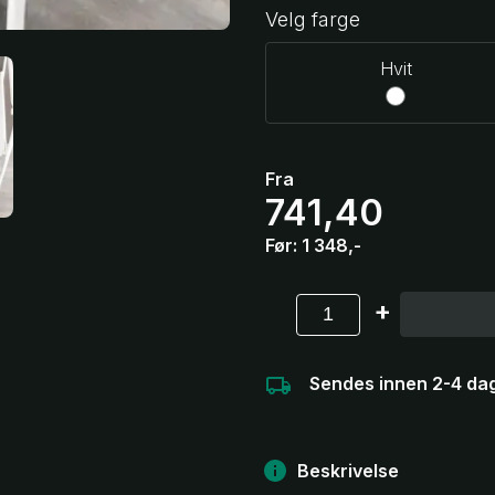
Velg farge
Hvit
Fra
741,40
Før:
1 348,-
-
+
Sendes innen 2-4 da
Beskrivelse