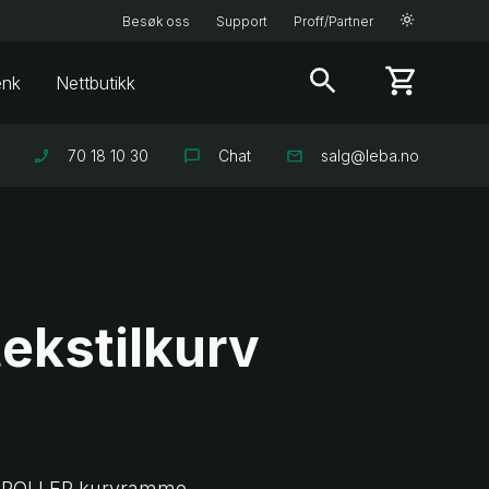
Besøk oss
Support
Proff/Partner
enk
Nettbutikk
70 18 10 30
Chat
salg@leba.no
ekstilkurv
å ROLLER kurvramme.