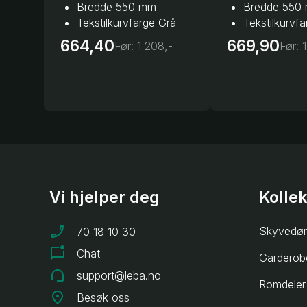
Bredde 550 mm
Bredde 550
Tekstilkurvfarge Grå
Tekstilkurvf
664,40
669,90
Før:
1 208,-
Før:
1
Vi hjelper deg
Kolle
Skyvedør
70 18 10 30
Chat
Garderob
support@leba.no
Romdeler
Besøk oss