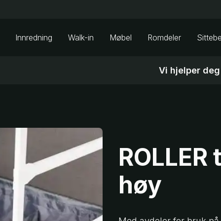
Innredning
Walk-in
Møbel
Romdeler
Sitteb
Vi hjelper deg
ROLLER t
høy
Med avdeler for bruk p