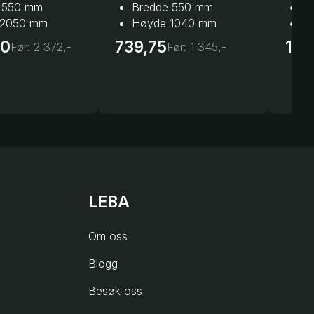
 550 mm
Bredde 550 mm
B
 2050 mm
Høyde 1040 mm
H
60
739,75
1 3
Før:
2 372,-
Før:
1 345,-
LEBA
Om oss
Blogg
Besøk oss