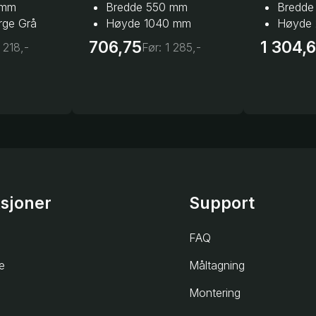
 mm
Bredde 550 mm
Bredde
arge Grå
Høyde 1040 mm
Høyde
706,75
1 304,
 218,-
Før:
1 285,-
ksjoner
Support
FAQ
e
Måltagning
Montering