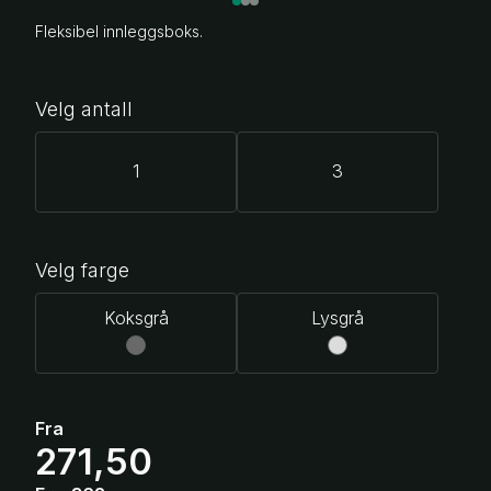
Fleksibel innleggsboks.
Velg antall
1
3
Velg farge
Koksgrå
Lysgrå
Fra
271,50