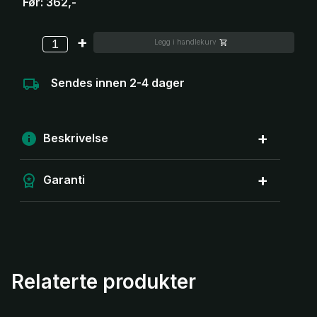
Før:
362,-
-
+
Legg i handlekurv
Sendes innen 2-4 dager
Beskrivelse
Garanti
Relaterte produkter