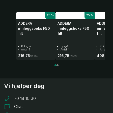
25 %
25 %
ADDERA
ADDERA
ADDERA
innleggsboks F50
innleggsboks F50
innlegg
filt
filt
filt
Koksgrå
Lysgrå
Koksgrå
Antall 1
Antall 1
Antall 1
216,75
216,75
408,-
Før:
289,-
Før:
289,-
Før:
54
Vi hjelper deg
70 18 10 30
Chat