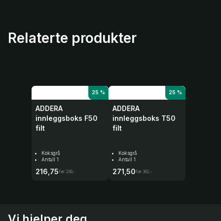
Relaterte produkter
25 %
25 %
ADDERA
ADDERA
innleggsboks F50
innleggsboks T50
filt
filt
Koksgrå
Koksgrå
Antall 1
Antall 1
216,75
271,50
Før:
289,-
Før:
362,-
Vi hjelper deg